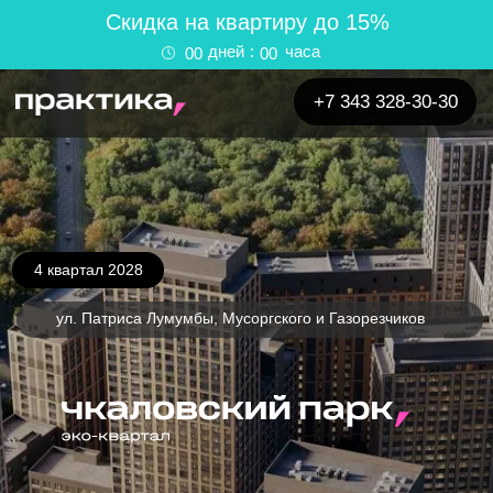
Cкидка на квартиру до 15%
дней
:
часа
00
00
+7 343 328-30-30
4 квартал 2028
ул. Патриса Лумумбы, Мусоргского и Газорезчиков
Семейная ипотека от 6 %