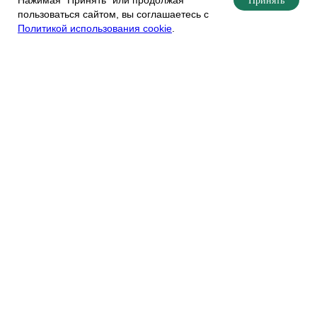
Нажимая "Принять" или продолжая
Принять
пользоваться сайтом, вы соглашаетесь с
Политикой использования cookie
.
+7 343 328-30-30
info@gk-praktika.ru
документы на наш.дом.рф
Застройщик ООО «СЗ «Практика-Инвест»
Вся информация, представленная на данном сайте, носит
исключительно информационный характер, не является
офертой или публичной офертой согласно ст. 435, п. 2 ст. 437 гк
рф. визуализации объекта являются ориентировочными.