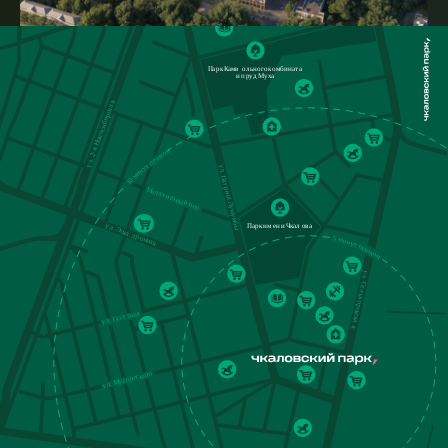
скоростной
приятная
интернет
музыка
площадки для
лаунж-зона
спорта и игр
Пространство двора разделено на
продуманные зоны: современные
спортивные площадки для занятий на
свежем воздухе, игровые комплексы для
детей разных возрастов и уединенные
лаунж-зоны с эргономичной мебелью для
спокойного отдыха.
Особую атмосферу создает всесезонное
озеленение — мы высадим хвойные
породы, кустарники и многолетники,
сохраняющие свою декоративную
привлекательность круглый год. Весной
пространство оживает яркими цветами,