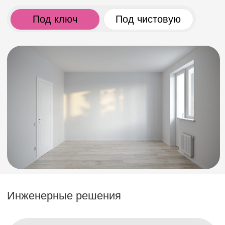
Двухэтажный подземный паркинг в
Под кл
«Чкаловском парке» — это продуманная
система организованной и безопасной
парковки, легкого перемещения и
защищенного хранения автомобилей.
Просторные машиноместа подходят для
автомобилей разных габаритов, включая
кроссоверы и семейные модели. Лифт
напрямую соединяет жилую часть дома с
паркингом, расположенным на первом и
минус первом этажах.