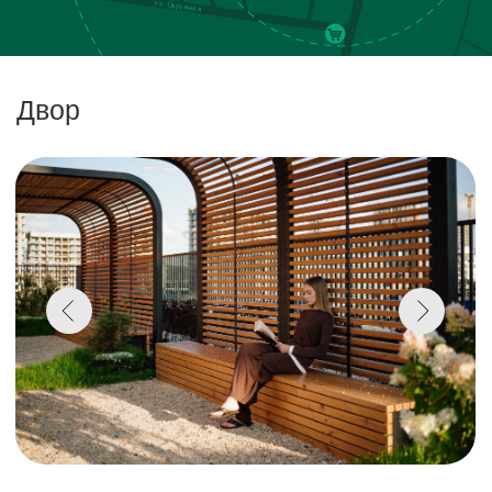
летом наполняется пышной зеленью, а
осенью переливается оттенками золотой
листвы. Растения работают и в прикладном
смысле: удерживают пыль, «приглушают»
шум, формируют более мягкий
микроклимат.
Отделка на выбор
Под ключ
Под чистовую
Penoterm