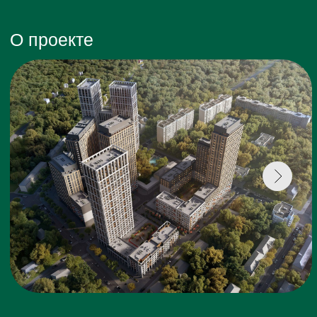
«Чкаловский парк» — это проект
комплексного развития территории в
радиусе улиц Патриса Лумумбы,
Мусоргского и Газорезчиков. Это новая
точка притяжения на юге Екатеринбурга, где
создается современная жилая среда с уже
развитой инфраструктурой. В отличие от
молодых окраин города, в этом районе уже
есть живописный парк, спортивные и
медицинские учреждения, магазины и
аптеки, школы и садики.
Переменная высотность домов в
«Чкаловском парке» — от 8 до 31 этажа —
образует выразительный силуэт нового
квартала и создает залитые солнечным
светом дворы с ощущением свободного
пространства. Спокойная палитра