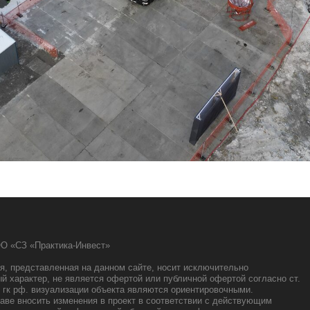
О «СЗ «Практика-Инвест»
, представленная на данном сайте, носит исключительно
 характер, не является офертой или публичной офертой согласно ст.
437 гк рф. визуализации объекта являются ориентировочными.
аве вносить изменения в проект в соответствии с действующим