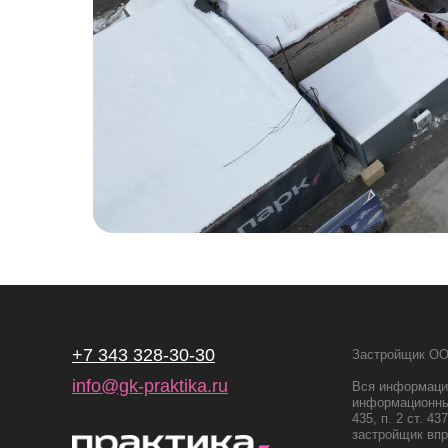
+7 343 328-30-30
Застройщик ОО
info@gk-praktika.ru
Вся информация
информационный
435, п. 2 ст. 
застройщик впр